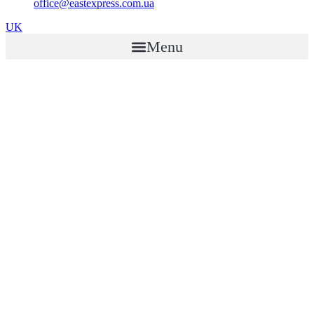
office@eastexpress.com.ua
UK
Menu