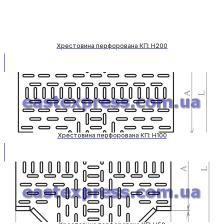
Хрестовина перфорована КП: H200
Хрестовина перфорована КП: H100