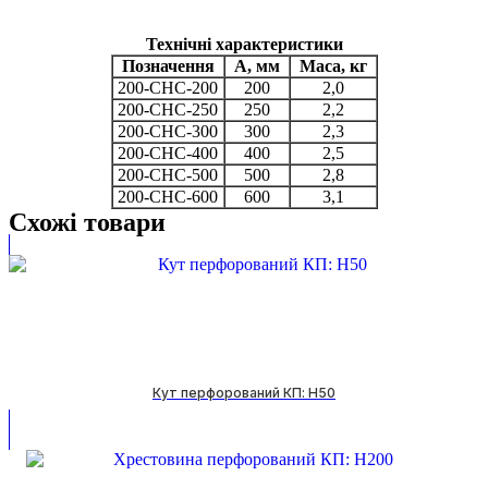
Технічні характеристики
Позначення
А, мм
Маса, кг
200-СНС-200
200
2,0
200-СНС-250
250
2,2
200-СНС-300
300
2,3
200-СНС-400
400
2,5
200-СНС-500
500
2,8
200-СНС-600
600
3,1
Схожі товари
Кут перфорований КП: H50