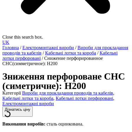
Close this search box.
UK
Головна
/
Електромонтажні вироби
/
Вироби для прокладання
проводів та кабелів
/
Кабельні лотки та короба
/
Кабельні
лотки перфоровані
/ Снижение перфорированное
СНС(симметричное): H200
Зниження перфороване СНС
(симетричне): H200
Категорії
Вироби для прокладання проводів та кабелів
,
Кабельні лотки та короба
,
Кабельні лотки перфоровані
,
Електромонтажні вироби
Дізнатись ціну
Виконання виробів:
сталь оцинкована.