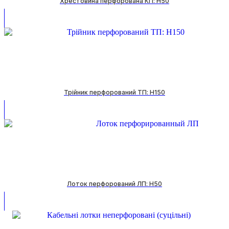
Хрестовина перфорована КП: H50
Трійник перфорований ТП: H150
Лоток перфорований ЛП: H50