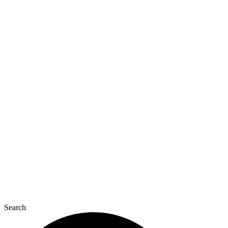
Перейти
до
вмісту
Search