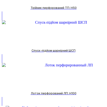
Трійник перфорований ТП: H50
Спуск-підйом шарнірний ШСП
Лоток перфорований ЛП: H100