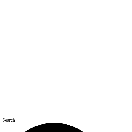
Перейти
до
вмісту
Search