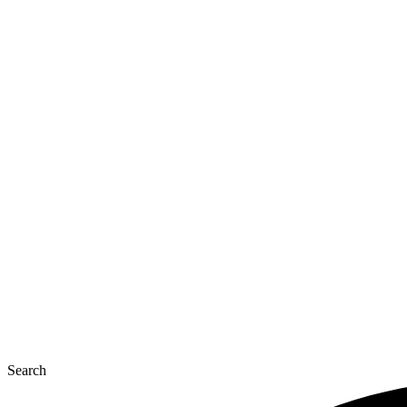
Перейти
до
вмісту
Search