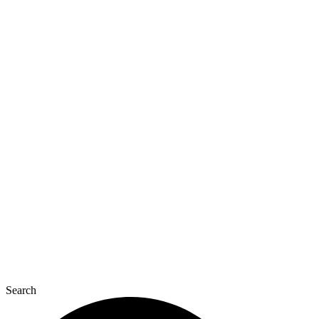
Перейти
до
вмісту
Search