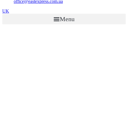
office@eastexpress.com.ua
UK
Menu