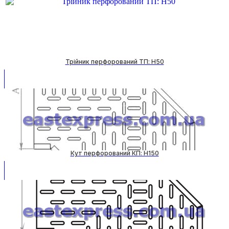
Трійник перфорований ТП: H50
Кут перфорований КП: H150