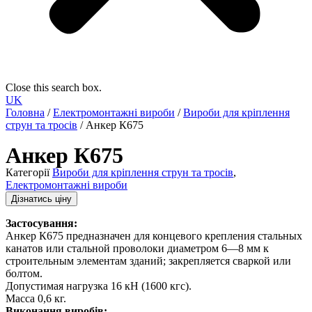
Close this search box.
UK
Головна
/
Електромонтажні вироби
/
Вироби для кріплення
струн та тросів
/ Анкер К675
Анкер К675
Категорії
Вироби для кріплення струн та тросів
,
Електромонтажні вироби
Дізнатись ціну
Застосування:
Анкер К675 предназначен для концевого крепления стальных
канатов или стальной проволоки диаметром 6—8 мм к
строительным элементам зданий; закрепляется сваркой или
болтом.
Допустимая нагрузка 16 кН (1600 кгс).
Масса 0,6 кг.
Виконання виробів: