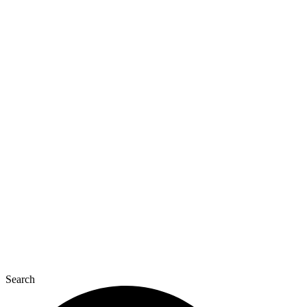
Перейти
до
вмісту
Search