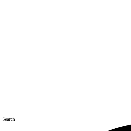
Перейти
до
вмісту
Search