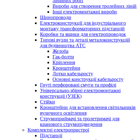
лінійних робіт
Вироби для створення тролейних ліній
Інші електромонтажні вироби
Шинопроводи
Електроконструкції для індустріального
монтажу трансформаторних підстанцій
Коробки та ящики для електропроводок
Типові вузли та деталі металоконструкцій
для будівництва АТС
Желоба
Гак-болти
Кріплення
Кронштейни
Лотки кабельросту
Основні конструкції кабельросту
Гнуті перфоровані смуги та профілі
Універсально-збірні електромонтажні
конструкції (УЗЕК)
Стійки
Кронштейни для встановлення світильників
вуличного освітлення
Струмоприймачі та тролетримачі для
кранового струмопідведення
Комплектні електропристрої
Підстанції