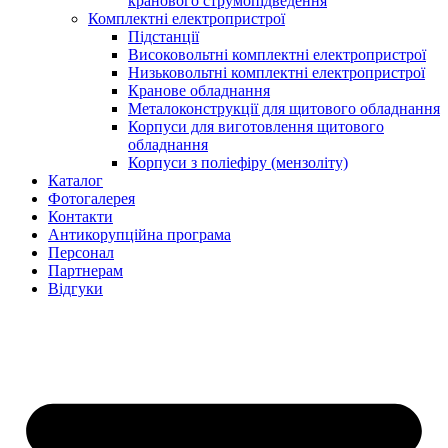
кранового струмопідведення
Комплектні електропристрої
Підстанції
Високовольтні комплектні електропристрої
Низьковольтні комплектні електропристрої
Кранове обладнання
Металоконструкції для щитового обладнання
Корпуси для виготовлення щитового
обладнання
Корпуси з поліефіру (мензоліту)
Каталог
Фотогалерея
Контакти
Антикорупційна програма
Персонал
Партнерам
Відгуки