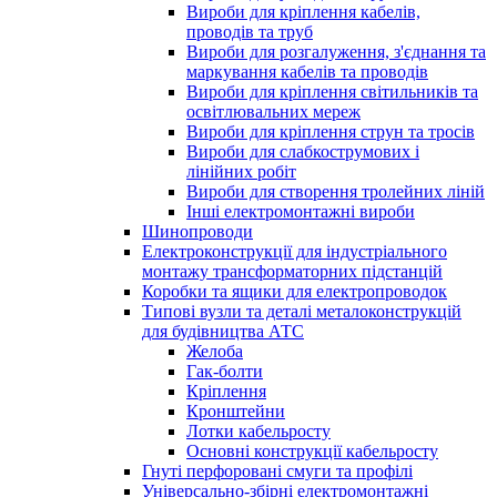
Вироби для кріплення кабелів,
проводів та труб
Вироби для розгалуження, з'єднання та
маркування кабелів та проводів
Вироби для кріплення світильників та
освітлювальних мереж
Вироби для кріплення струн та тросів
Вироби для слабкострумових і
лінійних робіт
Вироби для створення тролейних ліній
Інші електромонтажні вироби
Шинопроводи
Електроконструкції для індустріального
монтажу трансформаторних підстанцій
Коробки та ящики для електропроводок
Типові вузли та деталі металоконструкцій
для будівництва АТС
Желоба
Гак-болти
Кріплення
Кронштейни
Лотки кабельросту
Основні конструкції кабельросту
Гнуті перфоровані смуги та профілі
Універсально-збірні електромонтажні