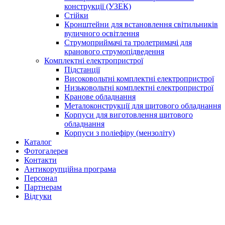
конструкції (УЗЕК)
Стійки
Кронштейни для встановлення світильників
вуличного освітлення
Струмоприймачі та тролетримачі для
кранового струмопідведення
Комплектні електропристрої
Підстанції
Високовольтні комплектні електропристрої
Низьковольтні комплектні електропристрої
Кранове обладнання
Металоконструкції для щитового обладнання
Корпуси для виготовлення щитового
обладнання
Корпуси з поліефіру (мензоліту)
Каталог
Фотогалерея
Контакти
Антикорупційна програма
Персонал
Партнерам
Відгуки