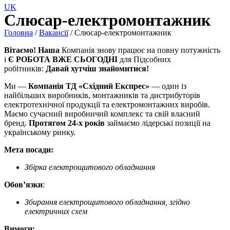
UK
Слюсар-електромонтажник
Головна
/
Вакансії
/ Слюсар-електромонтажник
Вітаємо! Наша
Компанія знову працює на повну потужність
і
Є РОБОТА ВЖЕ СЬОГОДНІ
для Підсобних
робітників:
Давай хутчіш знайомитися!
Ми —
Компанія ТД «Східний Експрес»
— один із
найбільших виробників, монтажників та дистрибуторів
електротехнічної продукції та електромонтажних виробів.
Маємо сучасний виробничий комплекс та свій власний
бренд.
Протягом 24-х років
займаємо лідерські позиції на
українському ринку.
Мета посади:
Збірка електрощитового обладнання
Обов’язки
:
Збирання електрощитового обладнання, згідно
електричних схем
Вимоги: