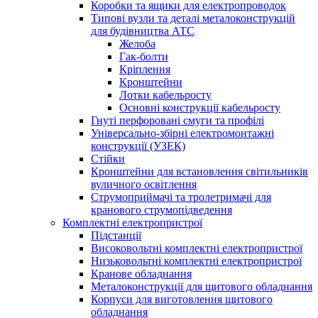
Коробки та ящики для електропроводок
Типові вузли та деталі металоконструкцій
для будівництва АТС
Желоба
Гак-болти
Кріплення
Кронштейни
Лотки кабельросту
Основні конструкції кабельросту
Гнуті перфоровані смуги та профілі
Універсально-збірні електромонтажні
конструкції (УЗЕК)
Стійки
Кронштейни для встановлення світильників
вуличного освітлення
Струмоприймачі та тролетримачі для
кранового струмопідведення
Комплектні електропристрої
Підстанції
Високовольтні комплектні електропристрої
Низьковольтні комплектні електропристрої
Кранове обладнання
Металоконструкції для щитового обладнання
Корпуси для виготовлення щитового
обладнання