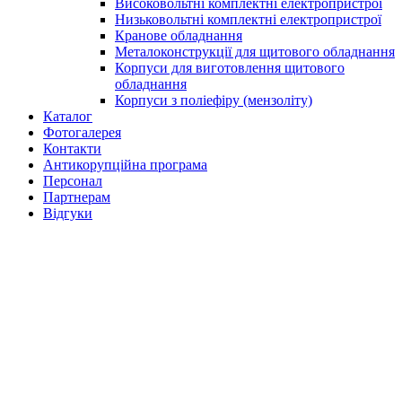
Високовольтні комплектні електропристрої
Низьковольтні комплектні електропристрої
Кранове обладнання
Металоконструкції для щитового обладнання
Корпуси для виготовлення щитового
обладнання
Корпуси з поліефіру (мензоліту)
Каталог
Фотогалерея
Контакти
Антикорупційна програма
Персонал
Партнерам
Відгуки