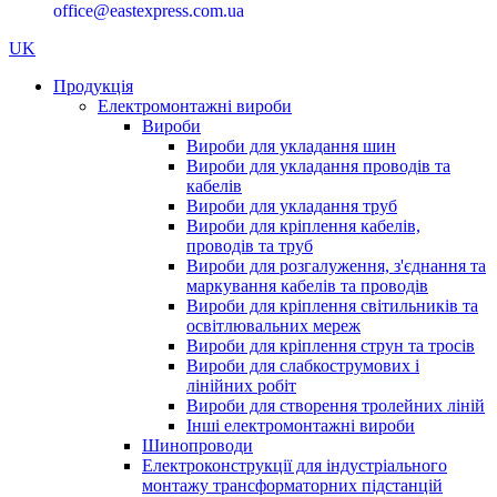
office@eastexpress.com.ua
UK
Продукція
Електромонтажні вироби
Вироби
Вироби для укладання шин
Вироби для укладання проводів та
кабелів
Вироби для укладання труб
Вироби для кріплення кабелів,
проводів та труб
Вироби для розгалуження, з'єднання та
маркування кабелів та проводів
Вироби для кріплення світильників та
освітлювальних мереж
Вироби для кріплення струн та тросів
Вироби для слабкострумових і
лінійних робіт
Вироби для створення тролейних ліній
Інші електромонтажні вироби
Шинопроводи
Електроконструкції для індустріального
монтажу трансформаторних підстанцій