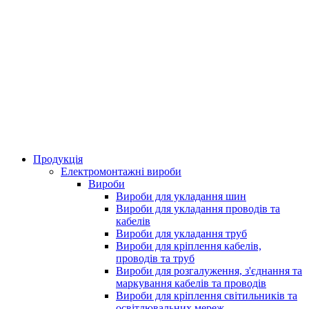
Продукція
Електромонтажні вироби
Вироби
Вироби для укладання шин
Вироби для укладання проводів та
кабелів
Вироби для укладання труб
Вироби для кріплення кабелів,
проводів та труб
Вироби для розгалуження, з'єднання та
маркування кабелів та проводів
Вироби для кріплення світильників та
освітлювальних мереж