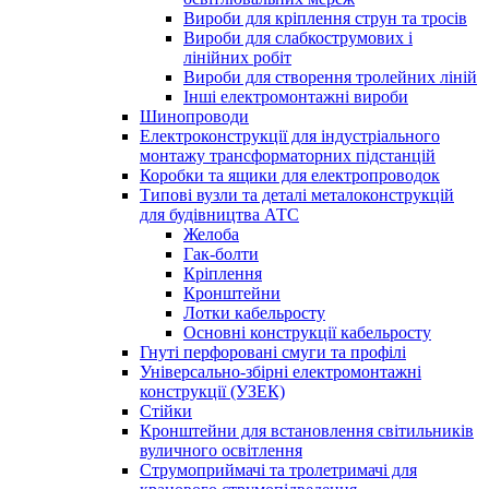
Вироби для кріплення струн та тросів
Вироби для слабкострумових і
лінійних робіт
Вироби для створення тролейних ліній
Інші електромонтажні вироби
Шинопроводи
Електроконструкції для індустріального
монтажу трансформаторних підстанцій
Коробки та ящики для електропроводок
Типові вузли та деталі металоконструкцій
для будівництва АТС
Желоба
Гак-болти
Кріплення
Кронштейни
Лотки кабельросту
Основні конструкції кабельросту
Гнуті перфоровані смуги та профілі
Універсально-збірні електромонтажні
конструкції (УЗЕК)
Стійки
Кронштейни для встановлення світильників
вуличного освітлення
Струмоприймачі та тролетримачі для